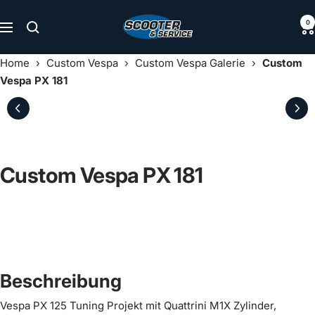
Direkt
Scooter
0
zum
Navigation
&
Inhalt
Service
Home
›
Custom Vespa
›
Custom Vespa Galerie
›
Custom
Vespa PX 181
Custom Vespa PX 181
Beschreibung
Vespa PX 125 Tuning Projekt mit Quattrini M1X Zylinder,