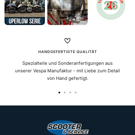
HANDGEFERTIGTE QUALITÄT
Spezialteile und Sonderanfertigungen aus
unserer Vespa Manufaktur - mit Liebe zum Detail
von Hand gefertigt.
Zur
Zur
Zur
Zur
Slide
Slide
Slide
Slide
1
2
3
4
gehen
gehen
gehen
gehen