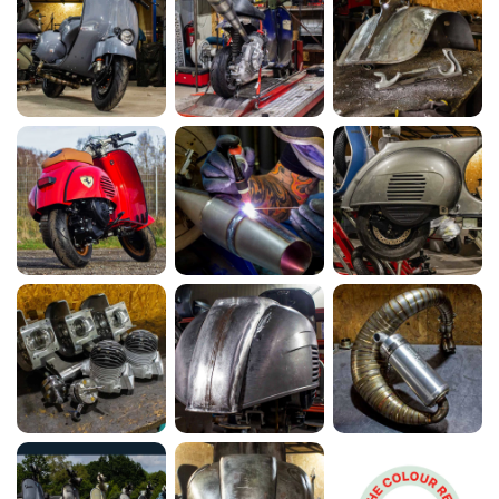
Vespa 250ccm Wideframe Umbau mit
Scheibenbremse und Sitzbanktank
MEHR ERFAHREN