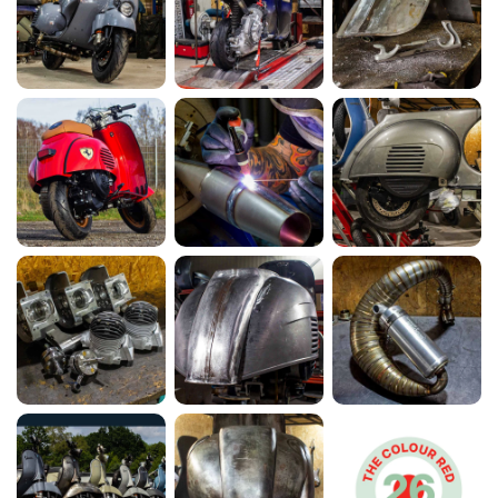
Vespa 250ccm Wideframe Umbau mit
Scheibenbremse und Sitzbanktank
MEHR ERFAHREN