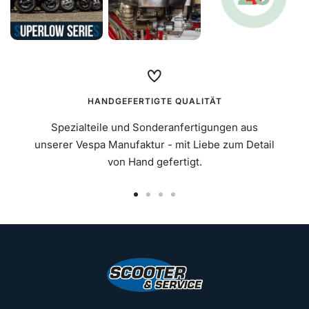
HANDGEFERTIGTE QUALITÄT
Spezialteile und Sonderanfertigungen aus
unserer Vespa Manufaktur - mit Liebe zum Detail
von Hand gefertigt.
Zur
Zur
Zur
Zur
Slide
Slide
Slide
Slide
1
2
3
4
gehen
gehen
gehen
gehen