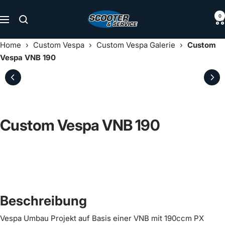
Direkt
Scooter
0
zum
Navigation
&
Inhalt
Service
Home
›
Custom Vespa
›
Custom Vespa Galerie
›
Custom
Vespa VNB 190
Custom Vespa VNB 190
Beschreibung
Vespa Umbau Projekt auf Basis einer VNB mit 190ccm PX