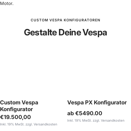
Motor.
CUSTOM VESPA KONFIGURATOREN
Gestalte Deine Vespa
Custom Vespa
Vespa PX Konfigurator
Konfigurator
ab €5490.00
Angebotspreis
€19.500,00
Inkl. 19% MwSt. zzgl. Versandkosten
Inkl. 19% MwSt. zzgl. Versandkosten