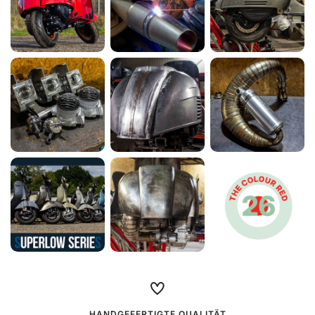
Vespa 250ccm Wideframe Umbau mit
Scheibenbremse und Sitzbanktank
MEHR ERFAHREN
HANDGEFERTIGTE QUALITÄT