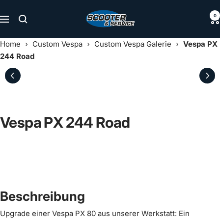
Direkt
Scooter
0
zum
Navigation
&
Inhalt
Service
Home
›
Custom Vespa
›
Custom Vespa Galerie
›
Vespa PX
244 Road
Vespa PX 244 Road
Beschreibung
Upgrade einer Vespa PX 80 aus unserer Werkstatt: Ein