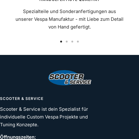
Spezialteile und Sonderanfertigungen aus
unserer Vespa Manufaktur - mit Liebe zum Detail
von Hand gefertigt.
Zur
Zur
Zur
Zur
Slide
Slide
Slide
Slide
1
2
3
4
gehen
gehen
gehen
gehen
SCOOTER & SERVICE
Scooter & Service ist dein Spezialist für
individuelle Custom Vespa Projekte und
Tuning Konzepte.
Öffnungszeiten: