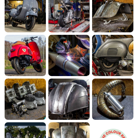
Vespa 250ccm Wideframe Umbau mit
Scheibenbremse und Sitzbanktank
MEHR ERFAHREN