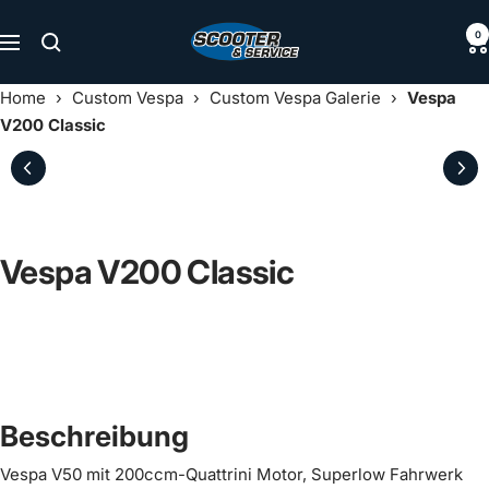
Direkt
Scooter
0
zum
Navigation
&
Inhalt
Service
Home
›
Custom Vespa
›
Custom Vespa Galerie
›
Vespa
V200 Classic
Vespa V200 Classic
Beschreibung
Vespa V50 mit 200ccm-Quattrini Motor, Superlow Fahrwerk