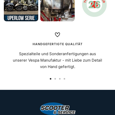
HANDGEFERTIGTE QUALITÄT
Spezialteile und Sonderanfertigungen aus
unserer Vespa Manufaktur - mit Liebe zum Detail
von Hand gefertigt.
Zur
Zur
Zur
Zur
Slide
Slide
Slide
Slide
1
2
3
4
gehen
gehen
gehen
gehen