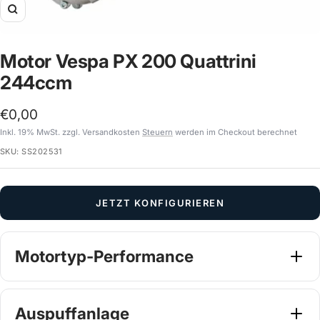
Zoom
Motor Vespa PX 200 Quattrini
244ccm
Angebotspreis
€0,00
Inkl. 19% MwSt. zzgl. Versandkosten
Steuern
werden im Checkout berechnet
SKU:
SS202531
JETZT KONFIGURIEREN
Motortyp-Performance
Wähle dein Tuning Setup
Pflichtangabe
Auspuffanlage