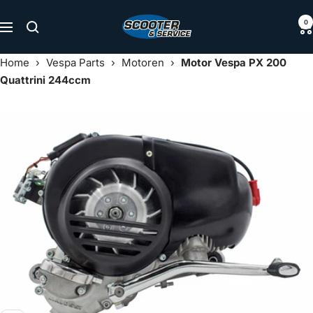
Direkt
Scooter
0
zum
Navigation
&
Inhalt
Service
Home
›
Vespa Parts
›
Motoren
›
Motor Vespa PX 200
Quattrini 244ccm