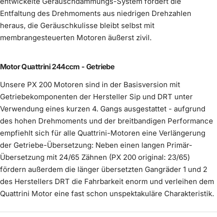
entwickelte Geräuschdämmungs-System fördert die
Largeframe
€39,00
€89,00
Entfaltung des Drehmoments aus niedrigen Drehzahlen
Auspuff Innendämmung Silent S PLUS
Mehr erfahren
Mehr erfahren
heraus, die Geräuschkulisse bleibt selbst mit
€24,90
membrangesteuerten Motoren äußerst zivil.
Auspuff Innendämmung Silent S
Bremtrommel Vespa PX hinten -
€110,00
Mehr erfahren
keine Innendämmung
pulverbeschichtet schwarz
Wähle dein Reifenprofil
(
0
/2)
optional wählbar
Mehr erfahren
Mehr erfahren
Motor Quattrini 244ccm - Getriebe
€90,00
im Preis enthalten
Unsere PX 200 Motoren sind in der Basisversion mit
€49,90
Getriebekomponenten der Hersteller Sip und DRT unter
Anbringung Lambda-
optional
(
0
/1)
Verwendung eines kurzen 4. Gangs ausgestattet - aufgrund
wählbar
Flansch
des hohen Drehmoments und der breitbandigen Performance
empfiehlt sich für alle Quattrini-Motoren eine Verlängerung
der Getriebe-Übersetzung: Neben einen langen Primär-
Übersetzung mit 24/65 Zähnen (PX 200 original: 23/65)
fördern außerdem die länger übersetzten Gangräder 1 und 2
des Herstellers DRT die Fahrbarkeit enorm und verleihen dem
Felge Vespa Breitreifen schwarz
Quattrini Motor eine fast schon unspektakuläre Charakteristik.
pulverbeschichtet
Mehr erfahren