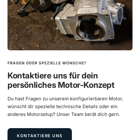
Mehr erfahren
Reifen Heidenau K80 SR 130/70-10 62M TL
€9,90
Mehr erfahren
€67,90
Anbringung Lambda-Flansch
FRAGEN ODER SPEZIELLE WÜNSCHE?
Mehr erfahren
Kontaktiere uns für dein
€39,00
persönliches Motor-Konzept
Du hast Fragen zu unserem konfigurierbaren Motor,
wünscht dir spezielle technische Details oder ein
anderes Motorsetup? Unser Team berät dich gern.
KONTAKTIERE UNS