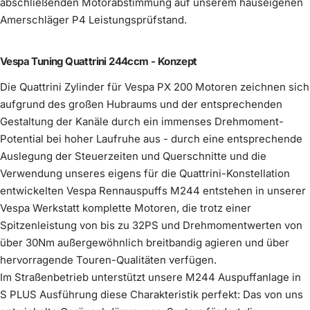
abschließenden Motorabstimmung auf unserem hauseigenen
silber
Amerschläger P4 Leistungsprüfstand.
Auspuff Scooter & Service M244 Curley
Auspuff Innendämmung Silent S
Mehr erfahren
Komplettiere dein Kit
(
0
/1)
optional wählbar
Mehr erfahren
Mehr erfahren
Kickstarter schwarz
Ansaug-Adapter
(
0
/1)
im Preis enthalten
Wähle ein Produkt
Vespa Tuning Quattrini 244ccm - Konzept
keine Innendämmung
Mehr erfahren
€1.490,00
€90,00
4. Gang 36 Zähne, DRT kurz
Mehr erfahren
Die Quattrini Zylinder für Vespa PX 200 Motoren zeichnen sich
Mehr erfahren
€15,00
aufgrund des großen Hubraums und der entsprechenden
im Preis enthalten
Innendämmung Scooter &
Gestaltung der Kanäle durch ein immenses Drehmoment-
€69,00
Wähle ein
(
0
/1)
Potential bei hoher Laufruhe aus - durch eine entsprechende
Produkt
Service
Auslegung der Steuerzeiten und Querschnitte und die
Verwendung unseres eigens für die Quattrini-Konstellation
entwickelten Vespa Rennauspuffs M244 entstehen in unserer
Vespa Werkstatt komplette Motoren, die trotz einer
Spitzenleistung von bis zu 32PS und Drehmomentwerten von
über 30Nm außergewöhnlich breitbandig agieren und über
Felge Vespa Breitreifen schwarz
hervorragende Touren-Qualitäten verfügen.
Felge Vespa Breitreifen silbergrau
pulverbeschichtet
Im Straßenbetrieb unterstützt unsere M244 Auspuffanlage in
Mehr erfahren
Mehr erfahren
S PLUS Ausführung diese Charakteristik perfekt: Das von uns
Adapter Vergaser-Ansaugbalg Vespa