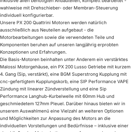
inklusive allen benötigten Anbauteilen, komplett bearbeitet -
schwarz
Edelstahl
wahlweise mit Drehschieber- oder Membran-Steuerung
Mehr erfahren
Komplettiere dein Kit
(
0
/1)
optional wählbar
Mehr erfahren
individuell konfigurierbar.
keine Innendämmung
Lüfterrad Zündung Vape - schwarz eloxiert
im Preis enthalten
Mehr erfahren
Unsere PX 200 Quattrini Motoren werden natürlich
Mehr erfahren
€599,00
ausschließlich aus Neuteilen aufgebaut - die
3. Gang 38 Zähne, DRT
im Preis enthalten
€39,00
Motorbearbeitungen sowie die verwendeten Teile und
Mehr erfahren
Komponenten beruhen auf unseren langjährig erprobten
Innendämmung Scooter &
€60,00
Wähle ein
(
0
/1)
Konzeptionen und Erfahrungen.
Produkt
Service
Die Basis-Motoren beinhalten unter Anderem ein verstärktes
Malossi Motorgehäuse, ein PX 200 Lusso Getriebe mit kurzem
4. Gang (Sip, verstärkt), eine BGM Superstrong Kupplung mit
cnc-gefertigtem Kupplungskorb, eine SIP Performance VAPE
Zündung mit linearer Zündverstellung und eine Sip
Umbau Motor für Breitreifenkit 4-Zoll
Performance Langhub-Kurbelwelle mit 60mm Hub und
Mehr erfahren
geschmiedetem 127mm Pleuel. Darüber hinaus bieten wir in
Vergaser Keihin PWK 28mm
unserem Auswahlmenü eine Vielzahl an weiteren Optionen
Mehr erfahren
Felge Vespa Breitreifen silbergrau
€99,00
und Möglichkeiten zur Anpassung des Motors an die
Mehr erfahren
€299,00
individuellen Vorstellungen und Bedürfnisse – inklusive einer
Vergaserwanne SIP Performance cnc -
€39,00