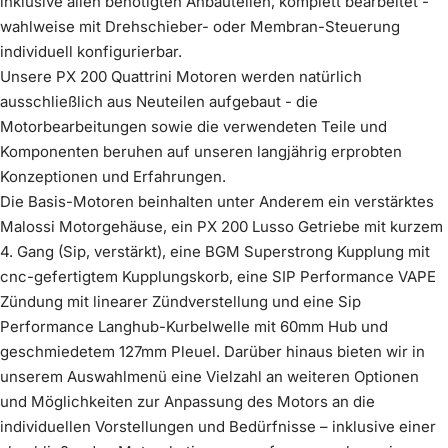
inklusive allen benötigten Anbauteilen, komplett bearbeitet -
schwarz
Edelstahl
wahlweise mit Drehschieber- oder Membran-Steuerung
Mehr erfahren
Komplettiere dein Kit
(
0
/1)
optional wählbar
Mehr erfahren
individuell konfigurierbar.
keine Innendämmung
Lüfterrad Zündung Vape - schwarz eloxiert
im Preis enthalten
Mehr erfahren
Unsere PX 200 Quattrini Motoren werden natürlich
Mehr erfahren
€599,00
ausschließlich aus Neuteilen aufgebaut - die
3. Gang 38 Zähne, DRT
im Preis enthalten
€39,00
Motorbearbeitungen sowie die verwendeten Teile und
Mehr erfahren
Komponenten beruhen auf unseren langjährig erprobten
Innendämmung Scooter &
€60,00
Wähle ein
(
0
/1)
Konzeptionen und Erfahrungen.
Produkt
Service
Die Basis-Motoren beinhalten unter Anderem ein verstärktes
Malossi Motorgehäuse, ein PX 200 Lusso Getriebe mit kurzem
4. Gang (Sip, verstärkt), eine BGM Superstrong Kupplung mit
cnc-gefertigtem Kupplungskorb, eine SIP Performance VAPE
Zündung mit linearer Zündverstellung und eine Sip
Umbau Motor für Breitreifenkit 4-Zoll
Performance Langhub-Kurbelwelle mit 60mm Hub und
Mehr erfahren
geschmiedetem 127mm Pleuel. Darüber hinaus bieten wir in
Vergaser Keihin PWK 28mm
unserem Auswahlmenü eine Vielzahl an weiteren Optionen
Mehr erfahren
Felge Vespa Breitreifen silbergrau
€99,00
und Möglichkeiten zur Anpassung des Motors an die
Mehr erfahren
€299,00
individuellen Vorstellungen und Bedürfnisse – inklusive einer
Vergaserwanne SIP Performance cnc -
€39,00