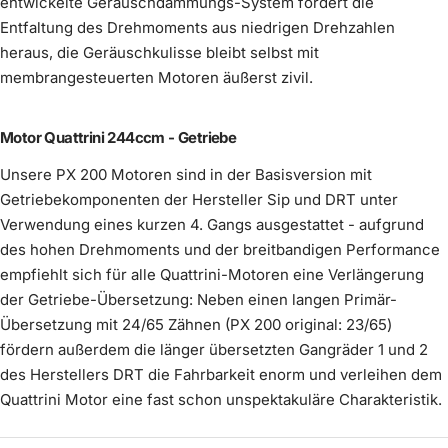
entwickelte Geräuschdämmungs-System fördert die
Largeframe
€39,00
€89,00
Entfaltung des Drehmoments aus niedrigen Drehzahlen
Auspuff Innendämmung Silent S PLUS
Mehr erfahren
Mehr erfahren
heraus, die Geräuschkulisse bleibt selbst mit
€24,90
membrangesteuerten Motoren äußerst zivil.
Auspuff Innendämmung Silent S
Bremtrommel Vespa PX hinten -
€110,00
Mehr erfahren
keine Innendämmung
pulverbeschichtet schwarz
Wähle dein Reifenprofil
(
0
/2)
optional wählbar
Mehr erfahren
Mehr erfahren
Motor Quattrini 244ccm - Getriebe
€90,00
im Preis enthalten
Unsere PX 200 Motoren sind in der Basisversion mit
€49,90
Getriebekomponenten der Hersteller Sip und DRT unter
Anbringung Lambda-
optional
(
0
/1)
Verwendung eines kurzen 4. Gangs ausgestattet - aufgrund
wählbar
Flansch
des hohen Drehmoments und der breitbandigen Performance
empfiehlt sich für alle Quattrini-Motoren eine Verlängerung
der Getriebe-Übersetzung: Neben einen langen Primär-
Übersetzung mit 24/65 Zähnen (PX 200 original: 23/65)
fördern außerdem die länger übersetzten Gangräder 1 und 2
des Herstellers DRT die Fahrbarkeit enorm und verleihen dem
Felge Vespa Breitreifen schwarz
Quattrini Motor eine fast schon unspektakuläre Charakteristik.
pulverbeschichtet
Mehr erfahren