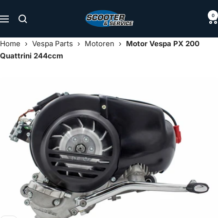
Direkt
Scooter
0
zum
Navigation
&
Inhalt
Service
Home
›
Vespa Parts
›
Motoren
›
Motor Vespa PX 200
Quattrini 244ccm