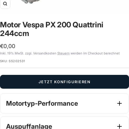
Zoom
Motor Vespa PX 200 Quattrini
244ccm
Angebotspreis
€0,00
Inkl. 19% MwSt. zzgl. Versandkosten
Steuern
werden im Checkout berechnet
SKU:
SS202531
JETZT KONFIGURIEREN
Motortyp-Performance
Wähle dein Tuning Setup
Pflichtangabe
Auspuffanlage