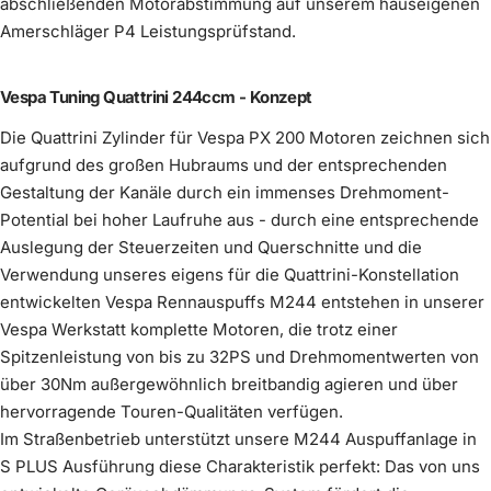
abschließenden Motorabstimmung auf unserem hauseigenen
silber
Amerschläger P4 Leistungsprüfstand.
Auspuff Scooter & Service M244 Curley
Auspuff Innendämmung Silent S
Mehr erfahren
Komplettiere dein Kit
(
0
/1)
optional wählbar
Mehr erfahren
Mehr erfahren
Kickstarter schwarz
Ansaug-Adapter
(
0
/1)
im Preis enthalten
Wähle ein Produkt
Vespa Tuning Quattrini 244ccm - Konzept
keine Innendämmung
Mehr erfahren
€1.490,00
€90,00
4. Gang 36 Zähne, DRT kurz
Mehr erfahren
Die Quattrini Zylinder für Vespa PX 200 Motoren zeichnen sich
Mehr erfahren
€15,00
aufgrund des großen Hubraums und der entsprechenden
im Preis enthalten
Innendämmung Scooter &
Gestaltung der Kanäle durch ein immenses Drehmoment-
€69,00
Wähle ein
(
0
/1)
Potential bei hoher Laufruhe aus - durch eine entsprechende
Produkt
Service
Auslegung der Steuerzeiten und Querschnitte und die
Verwendung unseres eigens für die Quattrini-Konstellation
entwickelten Vespa Rennauspuffs M244 entstehen in unserer
Vespa Werkstatt komplette Motoren, die trotz einer
Spitzenleistung von bis zu 32PS und Drehmomentwerten von
über 30Nm außergewöhnlich breitbandig agieren und über
Felge Vespa Breitreifen schwarz
hervorragende Touren-Qualitäten verfügen.
Felge Vespa Breitreifen silbergrau
pulverbeschichtet
Im Straßenbetrieb unterstützt unsere M244 Auspuffanlage in
Mehr erfahren
Mehr erfahren
S PLUS Ausführung diese Charakteristik perfekt: Das von uns
Adapter Vergaser-Ansaugbalg Vespa