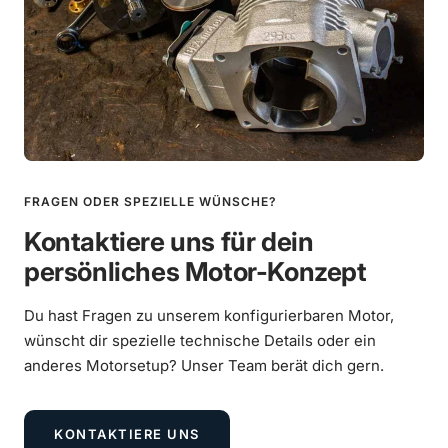
Mehr erfahren
Reifen Heidenau K80 SR 130/70-10 62M TL
€9,90
Mehr erfahren
€67,90
Anbringung Lambda-Flansch
FRAGEN ODER SPEZIELLE WÜNSCHE?
Mehr erfahren
Kontaktiere uns für dein
€39,00
persönliches Motor-Konzept
Du hast Fragen zu unserem konfigurierbaren Motor,
wünscht dir spezielle technische Details oder ein
anderes Motorsetup? Unser Team berät dich gern.
KONTAKTIERE UNS