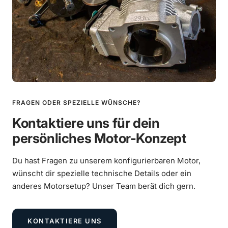
Mehr erfahren
Reifen Heidenau K80 SR 130/70-10 62M TL
€9,90
Mehr erfahren
€67,90
Anbringung Lambda-Flansch
FRAGEN ODER SPEZIELLE WÜNSCHE?
Mehr erfahren
Kontaktiere uns für dein
€39,00
persönliches Motor-Konzept
Du hast Fragen zu unserem konfigurierbaren Motor,
wünscht dir spezielle technische Details oder ein
anderes Motorsetup? Unser Team berät dich gern.
KONTAKTIERE UNS