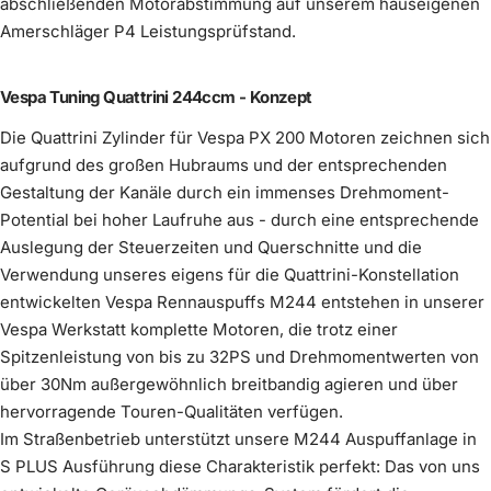
abschließenden Motorabstimmung auf unserem hauseigenen
silber
Amerschläger P4 Leistungsprüfstand.
Auspuff Scooter & Service M244 Curley
Auspuff Innendämmung Silent S
Mehr erfahren
Komplettiere dein Kit
(
0
/1)
optional wählbar
Mehr erfahren
Mehr erfahren
Kickstarter schwarz
Ansaug-Adapter
(
0
/1)
im Preis enthalten
Wähle ein Produkt
Vespa Tuning Quattrini 244ccm - Konzept
keine Innendämmung
Mehr erfahren
€1.490,00
€90,00
4. Gang 36 Zähne, DRT kurz
Mehr erfahren
Die Quattrini Zylinder für Vespa PX 200 Motoren zeichnen sich
Mehr erfahren
€15,00
aufgrund des großen Hubraums und der entsprechenden
im Preis enthalten
Innendämmung Scooter &
Gestaltung der Kanäle durch ein immenses Drehmoment-
€69,00
Wähle ein
(
0
/1)
Potential bei hoher Laufruhe aus - durch eine entsprechende
Produkt
Service
Auslegung der Steuerzeiten und Querschnitte und die
Verwendung unseres eigens für die Quattrini-Konstellation
entwickelten Vespa Rennauspuffs M244 entstehen in unserer
Vespa Werkstatt komplette Motoren, die trotz einer
Spitzenleistung von bis zu 32PS und Drehmomentwerten von
über 30Nm außergewöhnlich breitbandig agieren und über
Felge Vespa Breitreifen schwarz
hervorragende Touren-Qualitäten verfügen.
Felge Vespa Breitreifen silbergrau
pulverbeschichtet
Im Straßenbetrieb unterstützt unsere M244 Auspuffanlage in
Mehr erfahren
Mehr erfahren
S PLUS Ausführung diese Charakteristik perfekt: Das von uns
Adapter Vergaser-Ansaugbalg Vespa