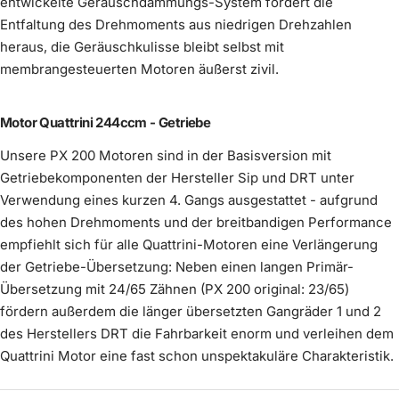
entwickelte Geräuschdämmungs-System fördert die
Largeframe
€39,00
€89,00
Entfaltung des Drehmoments aus niedrigen Drehzahlen
Auspuff Innendämmung Silent S PLUS
Mehr erfahren
Mehr erfahren
heraus, die Geräuschkulisse bleibt selbst mit
€24,90
membrangesteuerten Motoren äußerst zivil.
Auspuff Innendämmung Silent S
Bremtrommel Vespa PX hinten -
€110,00
Mehr erfahren
keine Innendämmung
pulverbeschichtet schwarz
Wähle dein Reifenprofil
(
0
/2)
optional wählbar
Mehr erfahren
Mehr erfahren
Motor Quattrini 244ccm - Getriebe
€90,00
im Preis enthalten
Unsere PX 200 Motoren sind in der Basisversion mit
€49,90
Getriebekomponenten der Hersteller Sip und DRT unter
Anbringung Lambda-
optional
(
0
/1)
Verwendung eines kurzen 4. Gangs ausgestattet - aufgrund
wählbar
Flansch
des hohen Drehmoments und der breitbandigen Performance
empfiehlt sich für alle Quattrini-Motoren eine Verlängerung
der Getriebe-Übersetzung: Neben einen langen Primär-
Übersetzung mit 24/65 Zähnen (PX 200 original: 23/65)
fördern außerdem die länger übersetzten Gangräder 1 und 2
des Herstellers DRT die Fahrbarkeit enorm und verleihen dem
Felge Vespa Breitreifen schwarz
Quattrini Motor eine fast schon unspektakuläre Charakteristik.
pulverbeschichtet
Mehr erfahren