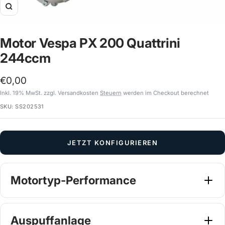
Zoom
Motor Vespa PX 200 Quattrini
244ccm
Angebotspreis
€0,00
Inkl. 19% MwSt. zzgl. Versandkosten
Steuern
werden im Checkout berechnet
SKU:
SS202531
JETZT KONFIGURIEREN
Motortyp-Performance
Wähle dein Tuning Setup
Pflichtangabe
Auspuffanlage