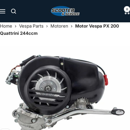
Direkt
Scooter
0
zum
Navigation
&
Inhalt
Service
Home
›
Vespa Parts
›
Motoren
›
Motor Vespa PX 200
Quattrini 244ccm