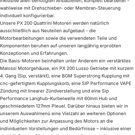
inklusive allen benötigten Anbauteilen, komplett bearbeitet -
schwarz
Edelstahl
wahlweise mit Drehschieber- oder Membran-Steuerung
Mehr erfahren
Komplettiere dein Kit
(
0
/1)
optional wählbar
Mehr erfahren
individuell konfigurierbar.
keine Innendämmung
Lüfterrad Zündung Vape - schwarz eloxiert
im Preis enthalten
Mehr erfahren
Unsere PX 200 Quattrini Motoren werden natürlich
Mehr erfahren
€599,00
ausschließlich aus Neuteilen aufgebaut - die
3. Gang 38 Zähne, DRT
im Preis enthalten
€39,00
Motorbearbeitungen sowie die verwendeten Teile und
Mehr erfahren
Komponenten beruhen auf unseren langjährig erprobten
Innendämmung Scooter &
€60,00
Wähle ein
(
0
/1)
Konzeptionen und Erfahrungen.
Produkt
Service
Die Basis-Motoren beinhalten unter Anderem ein verstärktes
Malossi Motorgehäuse, ein PX 200 Lusso Getriebe mit kurzem
4. Gang (Sip, verstärkt), eine BGM Superstrong Kupplung mit
cnc-gefertigtem Kupplungskorb, eine SIP Performance VAPE
Zündung mit linearer Zündverstellung und eine Sip
Umbau Motor für Breitreifenkit 4-Zoll
Performance Langhub-Kurbelwelle mit 60mm Hub und
Mehr erfahren
geschmiedetem 127mm Pleuel. Darüber hinaus bieten wir in
Vergaser Keihin PWK 28mm
unserem Auswahlmenü eine Vielzahl an weiteren Optionen
Mehr erfahren
Felge Vespa Breitreifen silbergrau
€99,00
und Möglichkeiten zur Anpassung des Motors an die
Mehr erfahren
€299,00
individuellen Vorstellungen und Bedürfnisse – inklusive einer
Vergaserwanne SIP Performance cnc -
€39,00