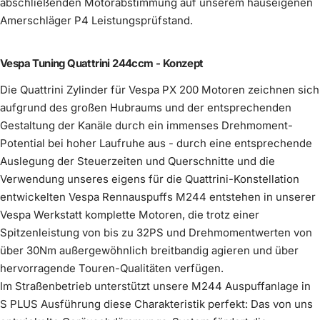
abschließenden Motorabstimmung auf unserem hauseigenen
silber
Amerschläger P4 Leistungsprüfstand.
Auspuff Scooter & Service M244 Curley
Auspuff Innendämmung Silent S
Mehr erfahren
Komplettiere dein Kit
(
0
/1)
optional wählbar
Mehr erfahren
Mehr erfahren
Kickstarter schwarz
Ansaug-Adapter
(
0
/1)
im Preis enthalten
Wähle ein Produkt
Vespa Tuning Quattrini 244ccm - Konzept
keine Innendämmung
Mehr erfahren
€1.490,00
€90,00
4. Gang 36 Zähne, DRT kurz
Mehr erfahren
Die Quattrini Zylinder für Vespa PX 200 Motoren zeichnen sich
Mehr erfahren
€15,00
aufgrund des großen Hubraums und der entsprechenden
im Preis enthalten
Innendämmung Scooter &
Gestaltung der Kanäle durch ein immenses Drehmoment-
€69,00
Wähle ein
(
0
/1)
Potential bei hoher Laufruhe aus - durch eine entsprechende
Produkt
Service
Auslegung der Steuerzeiten und Querschnitte und die
Verwendung unseres eigens für die Quattrini-Konstellation
entwickelten Vespa Rennauspuffs M244 entstehen in unserer
Vespa Werkstatt komplette Motoren, die trotz einer
Spitzenleistung von bis zu 32PS und Drehmomentwerten von
über 30Nm außergewöhnlich breitbandig agieren und über
Felge Vespa Breitreifen schwarz
hervorragende Touren-Qualitäten verfügen.
Felge Vespa Breitreifen silbergrau
pulverbeschichtet
Im Straßenbetrieb unterstützt unsere M244 Auspuffanlage in
Mehr erfahren
Mehr erfahren
S PLUS Ausführung diese Charakteristik perfekt: Das von uns
Adapter Vergaser-Ansaugbalg Vespa