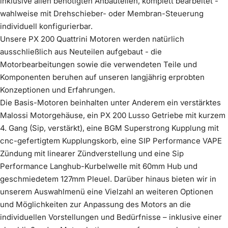
inklusive allen benötigten Anbauteilen, komplett bearbeitet -
schwarz
Edelstahl
wahlweise mit Drehschieber- oder Membran-Steuerung
Mehr erfahren
Komplettiere dein Kit
(
0
/1)
optional wählbar
Mehr erfahren
individuell konfigurierbar.
keine Innendämmung
Lüfterrad Zündung Vape - schwarz eloxiert
im Preis enthalten
Mehr erfahren
Unsere PX 200 Quattrini Motoren werden natürlich
Mehr erfahren
€599,00
ausschließlich aus Neuteilen aufgebaut - die
3. Gang 38 Zähne, DRT
im Preis enthalten
€39,00
Motorbearbeitungen sowie die verwendeten Teile und
Mehr erfahren
Komponenten beruhen auf unseren langjährig erprobten
Innendämmung Scooter &
€60,00
Wähle ein
(
0
/1)
Konzeptionen und Erfahrungen.
Produkt
Service
Die Basis-Motoren beinhalten unter Anderem ein verstärktes
Malossi Motorgehäuse, ein PX 200 Lusso Getriebe mit kurzem
4. Gang (Sip, verstärkt), eine BGM Superstrong Kupplung mit
cnc-gefertigtem Kupplungskorb, eine SIP Performance VAPE
Zündung mit linearer Zündverstellung und eine Sip
Umbau Motor für Breitreifenkit 4-Zoll
Performance Langhub-Kurbelwelle mit 60mm Hub und
Mehr erfahren
geschmiedetem 127mm Pleuel. Darüber hinaus bieten wir in
Vergaser Keihin PWK 28mm
unserem Auswahlmenü eine Vielzahl an weiteren Optionen
Mehr erfahren
Felge Vespa Breitreifen silbergrau
€99,00
und Möglichkeiten zur Anpassung des Motors an die
Mehr erfahren
€299,00
individuellen Vorstellungen und Bedürfnisse – inklusive einer
Vergaserwanne SIP Performance cnc -
€39,00