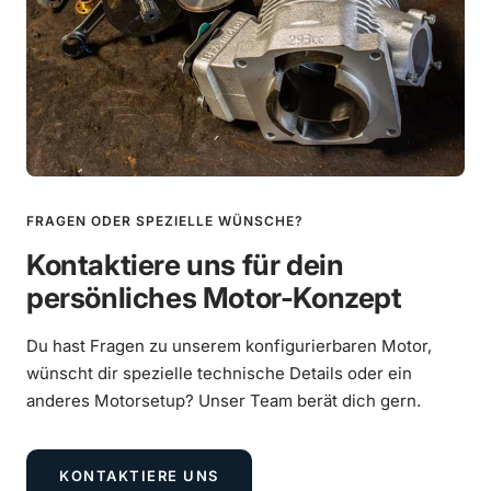
Mehr erfahren
Reifen Heidenau K80 SR 130/70-10 62M TL
€9,90
Mehr erfahren
€67,90
Anbringung Lambda-Flansch
FRAGEN ODER SPEZIELLE WÜNSCHE?
Mehr erfahren
Kontaktiere uns für dein
€39,00
persönliches Motor-Konzept
Du hast Fragen zu unserem konfigurierbaren Motor,
wünscht dir spezielle technische Details oder ein
anderes Motorsetup? Unser Team berät dich gern.
KONTAKTIERE UNS