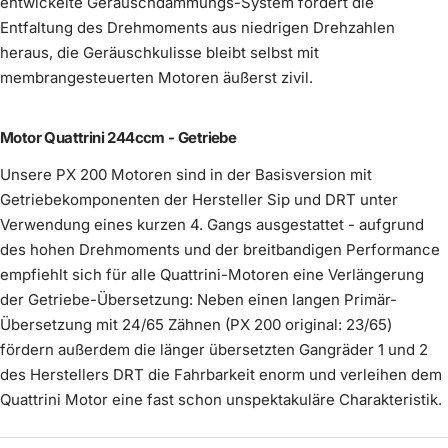
entwickelte Geräuschdämmungs-System fördert die
Largeframe
€39,00
€89,00
Entfaltung des Drehmoments aus niedrigen Drehzahlen
Auspuff Innendämmung Silent S PLUS
Mehr erfahren
Mehr erfahren
heraus, die Geräuschkulisse bleibt selbst mit
€24,90
membrangesteuerten Motoren äußerst zivil.
Auspuff Innendämmung Silent S
Bremtrommel Vespa PX hinten -
€110,00
Mehr erfahren
keine Innendämmung
pulverbeschichtet schwarz
Wähle dein Reifenprofil
(
0
/2)
optional wählbar
Mehr erfahren
Mehr erfahren
Motor Quattrini 244ccm - Getriebe
€90,00
im Preis enthalten
Unsere PX 200 Motoren sind in der Basisversion mit
€49,90
Getriebekomponenten der Hersteller Sip und DRT unter
Anbringung Lambda-
optional
(
0
/1)
Verwendung eines kurzen 4. Gangs ausgestattet - aufgrund
wählbar
Flansch
des hohen Drehmoments und der breitbandigen Performance
empfiehlt sich für alle Quattrini-Motoren eine Verlängerung
der Getriebe-Übersetzung: Neben einen langen Primär-
Übersetzung mit 24/65 Zähnen (PX 200 original: 23/65)
fördern außerdem die länger übersetzten Gangräder 1 und 2
des Herstellers DRT die Fahrbarkeit enorm und verleihen dem
Felge Vespa Breitreifen schwarz
Quattrini Motor eine fast schon unspektakuläre Charakteristik.
pulverbeschichtet
Mehr erfahren