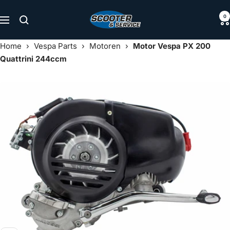
Direkt
Scooter
0
zum
Navigation
&
Inhalt
Service
Home
›
Vespa Parts
›
Motoren
›
Motor Vespa PX 200
Quattrini 244ccm