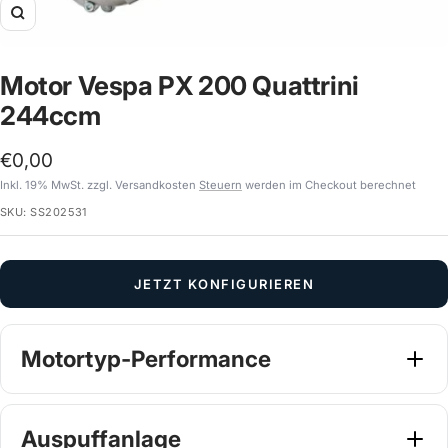
Zoom
Motor Vespa PX 200 Quattrini
244ccm
Angebotspreis
€0,00
Inkl. 19% MwSt. zzgl. Versandkosten
Steuern
werden im Checkout berechnet
SKU:
SS202531
JETZT KONFIGURIEREN
Motortyp-Performance
Wähle dein Tuning Setup
Pflichtangabe
Auspuffanlage