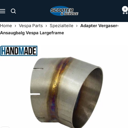
Direkt
Scooter
0
zum
Navigation
&
Inhalt
Service
Home
›
Vespa Parts
›
Spezialteile
›
Adapter Vergaser-
Ansaugbalg Vespa Largeframe