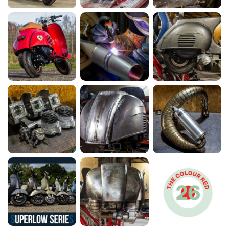
Vespa 250ccm Wideframe Umbau mit
Scheibenbremse und Sitzbanktank
MEHR ERFAHREN