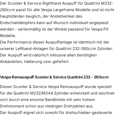
Der Scooter & Service Righthand Auspuff für Quattrini M232-
260ccm passt für alle Vespa Largeframe Modelle und ist nicht
Auspuff Innendämmung Silent S PLUS
hauptständer-tauglich, der Anstellwinkel des
Mehr erfahren
Endschalldämpfers kann auf Wunsch individuell angepasst
werden - serienmäßig ist der Winkel passend für Vespa PX
€110,00
ohne Endschalldämpfer
Modelle.
Mehr erfahren
Die Performance dieser Auspuffanlage ist identisch mit der
unserer Lefthand-Anlagen für Quattrini 232-260ccm Zylinder.
im Preis enthalten
Der Auspuff wird natürlich inklusive allen benötigten
Anbauteilen, Halterung usw. geliefert.
Vespa Rennauspuff Scooter & Service Quattrini 232 - 260ccm
Dieser Scooter & Service Vespa Rennauspuff wurde speziell
für die Quattrini M232/M244 Zylinder entwickelt und zeichnet
sich durch eine enorme Bandbreite mit sehr hohem
Drehmoment schon aus niedrigen Drehzahlen aus.
Der Auspuff eignet sich sowohl für drehschieber-gesteuerte