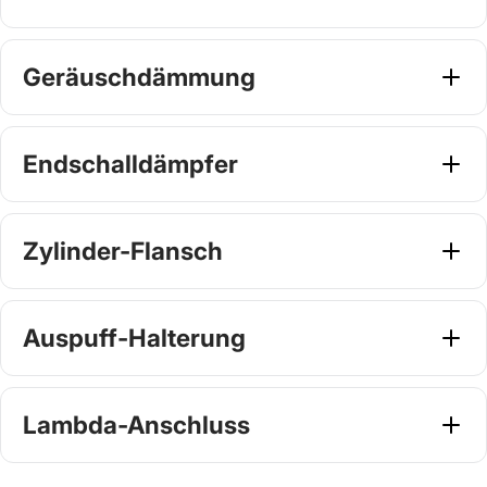
Stahl oder Edelstahl
(
0
/1)
Wähle ein Produkt
Geräuschdämmung
Innendämmung Scooter &
Wähle ein
(
0
/1)
Produkt
Service
Endschalldämpfer
Endschalldämpfer
(
0
/1)
Wähle ein Produkt
Zylinder-Flansch
Wähle den passenden Zylinder-
Wähle ein
(
0
/1)
Produkt
Flansch
Auspuff-Halterung
Wähle die passende
Wähle ein
(
0
/1)
Produkt
Motorhalterung
Lambda-Anschluss
Auspuff M244 Righthand - Stahl
Mehr erfahren
Anbringung Lambda-Flansch
(
0
/1)
optional wählbar