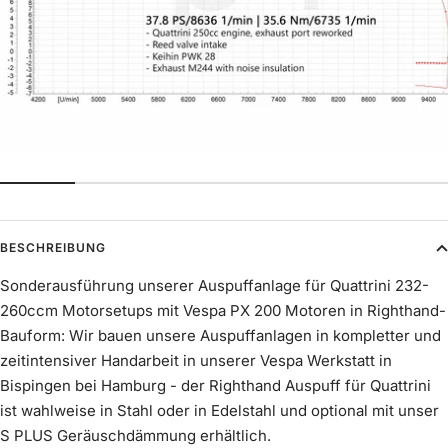
€529,00
Auspuff Innendämmung Silent S
Mehr erfahren
Endschalldämpfer Scooter & Service -
€90,00
schwarz eloxiert
Mehr erfahren
€169,90
44.9mm - Quattrini M232/244 usw.
Mehr erfahren
BESCHREIBUNG
€29,90
Sonderausführung unserer Auspuffanlage für Quattrini 232-
260ccm Motorsetups mit Vespa PX 200 Motoren in Righthand-
Halterung Auspuff Malossi Scooter & Service
Bauform: Wir bauen unsere Auspuffanlagen in kompletter und
Righthand
zeitintensiver Handarbeit in unserer Vespa Werkstatt in
Mehr erfahren
Bispingen bei Hamburg - der Righthand Auspuff für Quattrini
€44,90
ist wahlweise in Stahl oder in Edelstahl und optional mit unser
S PLUS Geräuschdämmung erhältlich.