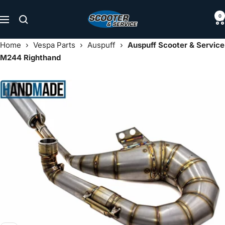
Direkt
Scooter
0
zum
Navigation
&
Inhalt
Service
Home
›
Vespa Parts
›
Auspuff
›
Auspuff Scooter & Service
M244 Righthand