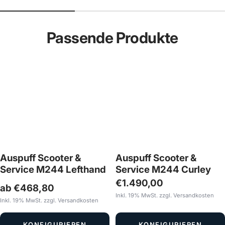
Passende Produkte
Vespa 250ccm Wideframe Umbau mit
Scheibenbremse und Sitzbanktank
MEHR ERFAHREN
Auspuff Scooter &
Auspuff Scooter &
Service M244 Lefthand
Service M244 Curley
Angebotspreis
€1.490,00
ab €468,80
Inkl. 19% MwSt. zzgl. Versandkosten
Inkl. 19% MwSt. zzgl. Versandkosten
KONFIGURIEREN
KONFIGURIEREN