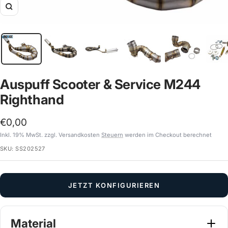
Zoom
Auspuff Scooter & Service M244
Righthand
Angebotspreis
€0,00
Inkl. 19% MwSt. zzgl. Versandkosten
Steuern
werden im Checkout berechnet
SKU:
SS202527
JETZT KONFIGURIEREN
Material