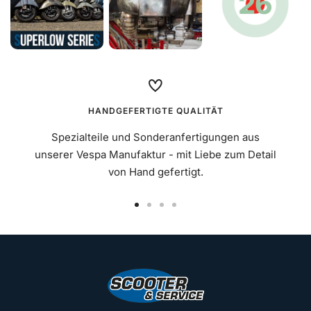
HANDGEFERTIGTE QUALITÄT
Spezialteile und Sonderanfertigungen aus
unserer Vespa Manufaktur - mit Liebe zum Detail
von Hand gefertigt.
Zur
Zur
Zur
Zur
Slide
Slide
Slide
Slide
1
2
3
4
gehen
gehen
gehen
gehen