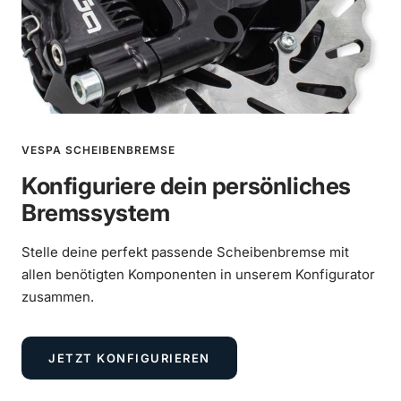
Einstellschraube Gaszug silber
Mehr erfahren
€16,90
Abdeckung Gasgriff
(
0
/1)
optional wählbar
VESPA SCHEIBENBREMSE
Vespa 250ccm Wideframe Umbau mit
Konfiguriere dein persönliches
Scheibenbremse und Sitzbanktank
Bremssystem
MEHR ERFAHREN
Stelle deine perfekt passende Scheibenbremse mit
allen benötigten Komponenten in unserem Konfigurator
zusammen.
JETZT KONFIGURIEREN