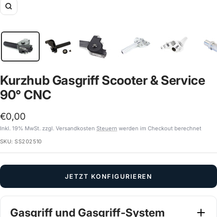
Zoom
Kurzhub Gasgriff Scooter & Service
90° CNC
Angebotspreis
€0,00
Inkl. 19% MwSt. zzgl. Versandkosten
Steuern
werden im Checkout berechnet
SKU:
SS202510
JETZT KONFIGURIEREN
Gasgriff und Gasgriff-System