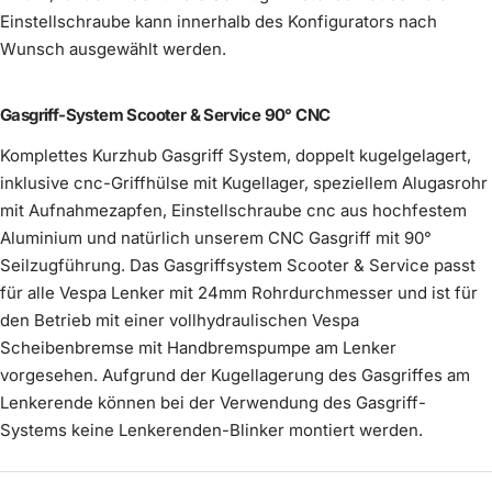
Einstellschraube kann innerhalb des Konfigurators nach
Gasgriff
(
0
/2)
Wunsch ausgewählt werden.
Wähle ein Produkt
Gasgriff-System Scooter & Service 90° CNC
Komplettes Kurzhub Gasgriff System, doppelt kugelgelagert,
inklusive cnc-Griffhülse mit Kugellager, speziellem Alugasrohr
mit Aufnahmezapfen, Einstellschraube cnc aus hochfestem
Aluminium und natürlich unserem CNC Gasgriff mit 90°
Seilzugführung. Das Gasgriffsystem Scooter & Service passt
für alle Vespa Lenker mit 24mm Rohrdurchmesser und ist für
den Betrieb mit einer vollhydraulischen Vespa
Scheibenbremse mit Handbremspumpe am Lenker
vorgesehen. Aufgrund der Kugellagerung des Gasgriffes am
Gasgriff-System Scooter & Service
Lenkerende können bei der Verwendung des Gasgriff-
Mehr erfahren
Systems keine Lenkerenden-Blinker montiert werden.
Kurzhub Gasgriff Scooter & Service
schwarz
Mehr erfahren