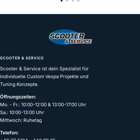
Zur
Zur
Zur
Zur
Slide
Slide
Slide
Slide
1
2
3
4
Abdeckung Gasgriff silber
gehen
gehen
gehen
gehen
Mehr erfahren
€7,90
SCOOTER & SERVICE
Scooter & Service ist dein Spezialist für
individuelle Custom Vespa Projekte und
Conversion Gasrohr
(
0
/1)
optional wählbar
Tuning Konzepte.
Öffnungszeiten:
Mo. - Fr.: 10:00-12:00 & 13:00-17:00 Uhr
Sa.: 10:00-13:00 Uhr
Mittwoch: Ruhetag
Telefon: