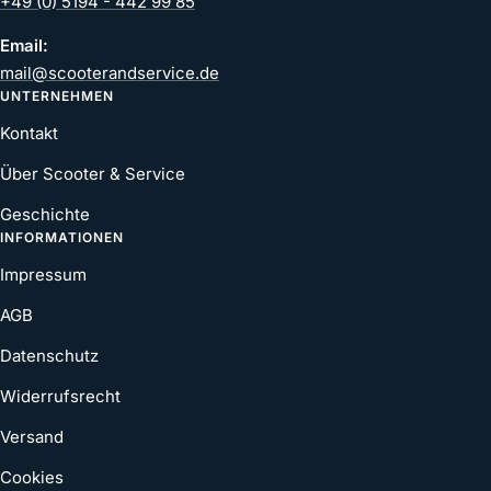
+49 (0) 5194 - 442 99 85
Email:
mail@scooterandservice.de
UNTERNEHMEN
Kontakt
Über Scooter & Service
Gasrohr 24-22mm Vespa PX usw.
Mehr erfahren
Geschichte
INFORMATIONEN
€29,90
Impressum
AGB
Datenschutz
Widerrufsrecht
Versand
Cookies