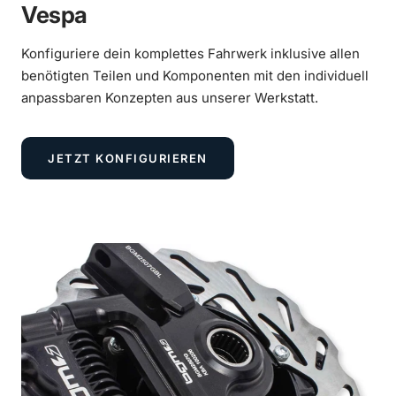
Vespa
€59,90
Konfiguriere dein komplettes Fahrwerk inklusive allen
benötigten Teilen und Komponenten mit den individuell
anpassbaren Konzepten aus unserer Werkstatt.
Einstellschraube Gasgriff
(
0
/1)
optional wählbar
JETZT KONFIGURIEREN
Silber eloxiert
Mehr
erfahren
€169,90