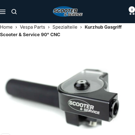
Direkt
Scooter
0
zum
Navigation
&
Inhalt
Service
Home
›
Vespa Parts
›
Spezialteile
›
Kurzhub Gasgriff
Scooter & Service 90° CNC