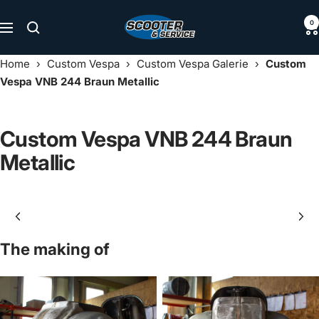
Direkt
Scooter
0
zum
Navigation
&
Inhalt
Service
Home
›
Custom Vespa
›
Custom Vespa Galerie
›
Custom
Vespa VNB 244 Braun Metallic
Custom Vespa VNB 244 Braun
Metallic
The making of