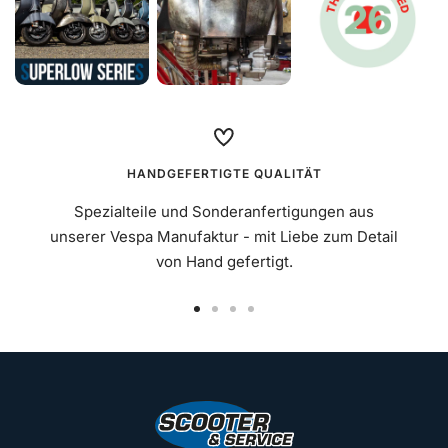
HANDGEFERTIGTE QUALITÄT
Spezialteile und Sonderanfertigungen aus
unserer Vespa Manufaktur - mit Liebe zum Detail
von Hand gefertigt.
Zur
Zur
Zur
Zur
Slide
Slide
Slide
Slide
1
2
3
4
gehen
gehen
gehen
gehen