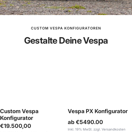
Scheibenbrem
200
PX
Scooter
Verstärkung
Breitreifenkit
Konfigurator
Quattrini
Super
&
Scooter
Scooter
anzeigen
244ccm
anzeig
Service
&
&
anzeigen
M244
Service
Service
CUSTOM VESPA KONFIGURATOREN
Lefthand
anzeigen
3-
Gestalte Deine Vespa
anzeigen
Zoll
anzeigen
Custom Vespa
Vespa PX Konfigurator
Konfigurator
ab €5490.00
Angebotspreis
€19.500,00
Inkl. 19% MwSt. zzgl. Versandkosten