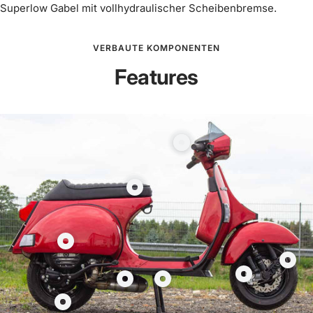
Superlow Gabel mit vollhydraulischer Scheibenbremse.
VERBAUTE KOMPONENTEN
Features
Produkt
Kurzhub
Gasgriff
Produkt
Scooter
Streamline
&
Seats
Service
Vespa
Produkt
90°
Sitzbänke
Motor
Produk
CNC
Produkt
anzeigen
Vespa
Gabel
Produkt
Produkt
anzeigen
Vespa
PX
Vespa
Auspuff
Seitenständer
Produkt