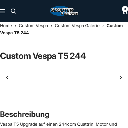
Direkt
Scooter
0
zum
Navigation
&
Inhalt
Service
Home
›
Custom Vespa
›
Custom Vespa Galerie
›
Custom
Vespa T5 244
Custom Vespa T5 244
Beschreibung
Vespa T5 Upgrade auf einen 244ccm Quattrini Motor und