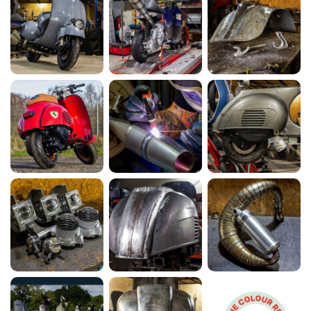
Vespa 250ccm Wideframe Umbau mit
Scheibenbremse und Sitzbanktank
MEHR ERFAHREN