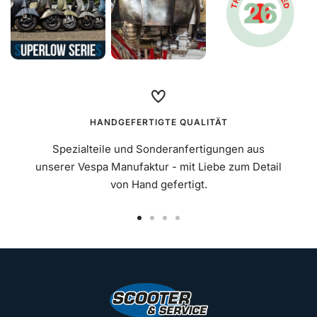
HANDGEFERTIGTE QUALITÄT
Spezialteile und Sonderanfertigungen aus
unserer Vespa Manufaktur - mit Liebe zum Detail
von Hand gefertigt.
Zur
Zur
Zur
Zur
Slide
Slide
Slide
Slide
1
2
3
4
gehen
gehen
gehen
gehen