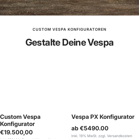
Scheibenbrem
200
PX
Scooter
Verstärkung
Breitreifenkit
Konfigurator
Quattrini
Super
&
Scooter
Scooter
anzeigen
244ccm
anzeig
Service
&
&
anzeigen
M244
Service
Service
CUSTOM VESPA KONFIGURATOREN
Lefthand
anzeigen
3-
Gestalte Deine Vespa
anzeigen
Zoll
anzeigen
Custom Vespa
Vespa PX Konfigurator
Konfigurator
ab €5490.00
Angebotspreis
€19.500,00
Inkl. 19% MwSt. zzgl. Versandkosten