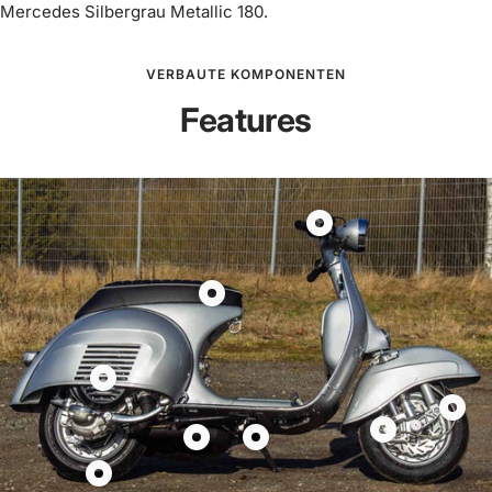
Mercedes Silbergrau Metallic 180.
VERBAUTE KOMPONENTEN
Features
Produkt
Kurzhub
Gasgriff
Produkt
Scooter
Streamline
&
Seats
Service
Vespa
Produkt
90°
Sitzbänke
Motor
Produk
CNC
Produkt
anzeigen
Vespa
Gabel
Produkt
Produkt
anzeigen
Vespa
PX
Vespa
Auspuff
Seitenständer
Produkt