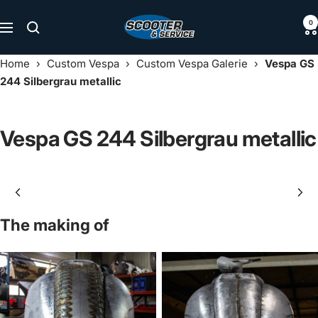
Direkt
Scooter
0
zum
Navigation
&
Inhalt
Service
Home
›
Custom Vespa
›
Custom Vespa Galerie
›
Vespa GS
244 Silbergrau metallic
Vespa GS 244 Silbergrau metallic
The making of