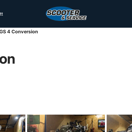
Scooter
tt
&
Service
GS 4 Conversion
ion