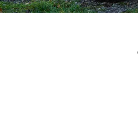
Service
3-
Zoll
anzeigen