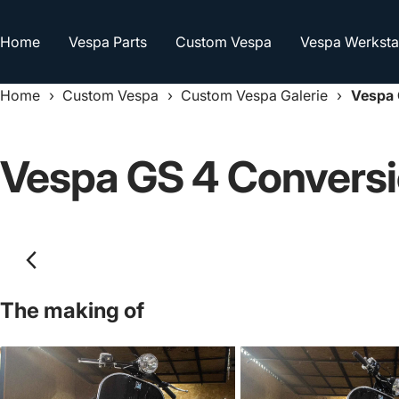
Direkt
zum
Home
Vespa Parts
Custom Vespa
Vespa Werksta
Inhalt
Home
›
Custom Vespa
›
Custom Vespa Galerie
›
Vespa 
Vespa GS 4 Convers
The making of