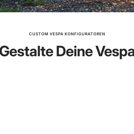
Service
&
M244
Service
Curley
anzeigen
anzeigen
CUSTOM VESPA KONFIGURATOREN
Gestalte Deine Vesp