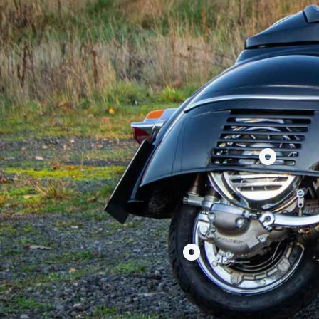
Produkt
Motor
Vespa
PX
200
Produkt
Quattrini
Breitreifenkit
244ccm
Scooter
anzeigen
&