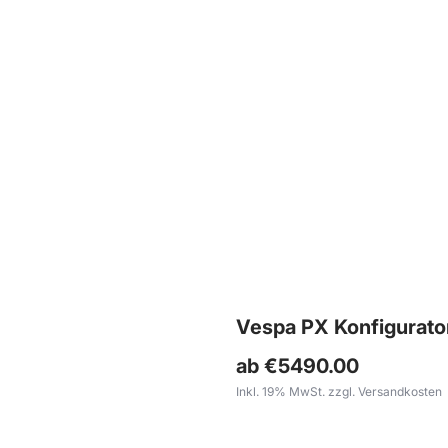
Vespa 250ccm Wideframe Umbau mit Scheibenbremse
und Sitzbanktank
MEHR ERFAHREN
Vespa PX Konfigurato
ab €5490.00
Inkl. 19% MwSt. zzgl. Versandkosten