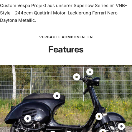
Custom Vespa Projekt aus unserer Superlow Series im VNB-
Style - 244ccm Quattrini Motor, Lackierung Ferrari Nero
Daytona Metallic.
VERBAUTE KOMPONENTEN
Features
Produkt
Produkt
Lenkerumbau
Kurzhub
Motogadget
Gasgriff
Motoscope
Produkt
Produkt
Scooter
Pro
Sitzbanktank
Sitzbanktank
&
anzeigen
Largeframe
Vespa
Service
Produkt
Standard
Largeframe
Produkt
90°
Adapter
anzeigen
anzeigen
Motor
Produk
CNC