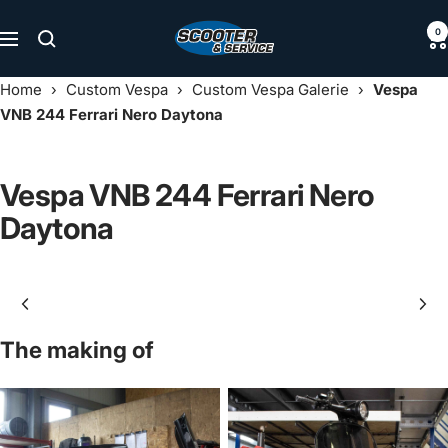
Direkt
Scooter
0
zum
Navigation
&
Inhalt
Service
Home
›
Custom Vespa
›
Custom Vespa Galerie
›
Vespa
VNB 244 Ferrari Nero Daytona
Vespa VNB 244 Ferrari Nero
Daytona
The making of