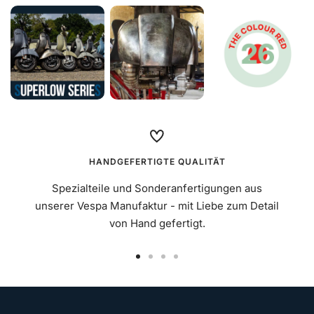
HANDGEFERTIGTE QUALITÄT
Spezialteile und Sonderanfertigungen aus
unserer Vespa Manufaktur - mit Liebe zum Detail
von Hand gefertigt.
Zur
Zur
Zur
Zur
Slide
Slide
Slide
Slide
1
2
3
4