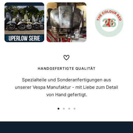
HANDGEFERTIGTE QUALITÄT
Spezialteile und Sonderanfertigungen aus
unserer Vespa Manufaktur - mit Liebe zum Detail
von Hand gefertigt.
Zur
Zur
Zur
Zur
Slide
Slide
Slide
Slide
1
2
3
4