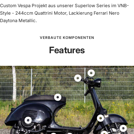
Custom Vespa Projekt aus unserer Superlow Series im VNB-
Style - 244ccm Quattrini Motor, Lackierung Ferrari Nero
Daytona Metallic.
VERBAUTE KOMPONENTEN
Features
Produkt
Produkt
Lenkerumbau
Kurzhub
Motogadget
Gasgriff
Motoscope
Produkt
Produkt
Scooter
Pro
Sitzbanktank
Sitzbanktank
&
anzeigen
Largeframe
Vespa
Service
Produkt
Standard
Largeframe
Produkt
90°
Adapter
anzeigen
anzeigen
Motor
Produk
CNC