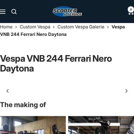
Direkt
Scooter
0
zum
Navigation
&
Inhalt
Service
Home
›
Custom Vespa
›
Custom Vespa Galerie
›
Vespa
VNB 244 Ferrari Nero Daytona
Vespa VNB 244 Ferrari Nero
Daytona
The making of