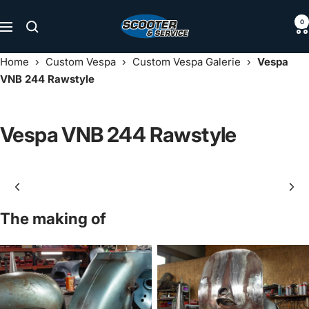
Direkt
Scooter
0
zum
Navigation
&
Inhalt
Service
Home
›
Custom Vespa
›
Custom Vespa Galerie
›
Vespa
VNB 244 Rawstyle
Vespa VNB 244 Rawstyle
The making of