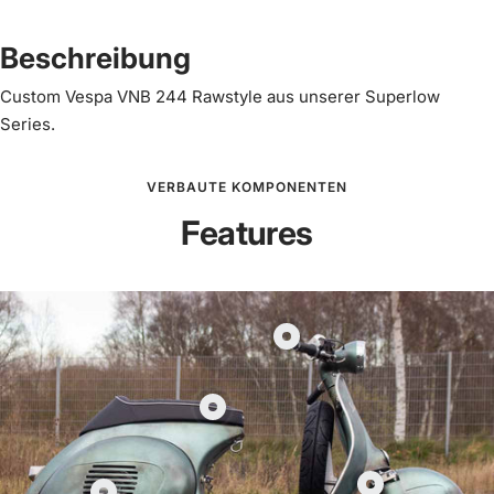
Beschreibung
Custom Vespa VNB 244 Rawstyle aus unserer Superlow
Series.
VERBAUTE KOMPONENTEN
Features
Produkt
Kurzhub
Gasgriff
Produkt
Scooter
Streamline
&
Seats
Service